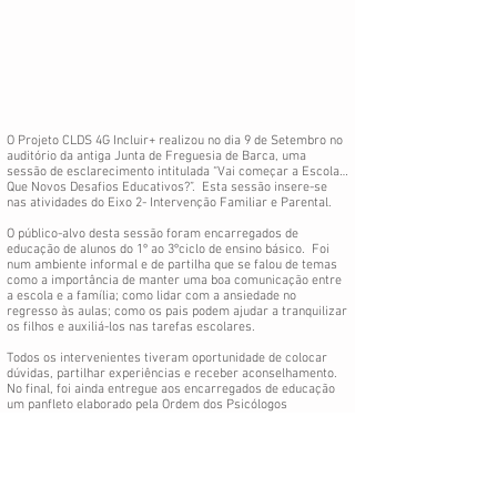
O Projeto CLDS 4G Incluir+ realizou no dia 9 de Setembro no
auditório da antiga Junta de Freguesia de Barca, uma
sessão de esclarecimento intitulada “Vai começar a Escola…
Que Novos Desafios Educativos?”. Esta sessão insere-se
nas atividades do Eixo 2- Intervenção Familiar e Parental.
O público-alvo desta sessão foram encarregados de
educação de alunos do 1º ao 3ºciclo de ensino básico. Foi
num ambiente informal e de partilha que se falou de temas
como a importância de manter uma boa comunicação entre
a escola e a família; como lidar com a ansiedade no
regresso às aulas; como os pais podem ajudar a tranquilizar
os filhos e auxiliá-los nas tarefas escolares.
Todos os intervenientes tiveram oportunidade de colocar
dúvidas, partilhar experiências e receber aconselhamento.
No final, foi ainda entregue aos encarregados de educação
um panfleto elaborado pela Ordem dos Psicólogos
Portugueses com algumas recomendações sobre as rotinas
habituais no regresso às aulas, em tempos de COVID-19.
O CLDS 4G Incluir+ iniciou atividades em Agosto e durante os
próximos 3 anos pretende dinamizar diversas ações na área