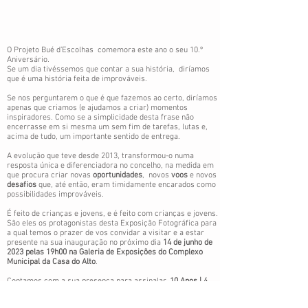
O Projeto Bué d’Escolhas comemora este ano o seu 10.º
Aniversário.
Se um dia tivéssemos que contar a sua história, diríamos
que é uma história feita de improváveis.
Se nos perguntarem o que é que fazemos ao certo, diríamos
apenas que criamos (e ajudamos a criar) momentos
inspiradores. Como se a simplicidade desta frase não
encerrasse em si mesma um sem fim de tarefas, lutas e,
acima de tudo, um importante sentido de entrega.
A evolução que teve desde 2013, transformou-o numa
resposta única e diferenciadora no concelho, na medida em
que procura criar novas
oportunidades
, novos
voos
e novos
desafios
que, até então, eram timidamente encarados como
possibilidades improváveis.
É feito de crianças e jovens, e é feito com crianças e jovens.
São eles os protagonistas desta Exposição Fotográfica para
a qual temos o prazer de vos convidar a visitar e a estar
presente na sua inauguração no próximo dia
14 de junho de
2023 pelas 19h00 na Galeria de Exposições do Complexo
Municipal da Casa do Alto
.
Contamos com a sua presença para assinalar,
10 Anos | 4
Gerações
do Programa Escolhas no concelho da Maia.