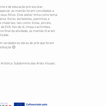
eche e de educação pré-escolar,
especial, as mamãs foram convidadas a
seus filhos. Este atelier tinha como tema:
lva, flores, borboletas, joaninhas e
 materiais, tais como: tintas, pincéis,
 de EVA, fios de lã, limpa-cachimbos,
no final da atividade, as mamãs tiraram
lizada.
am verdadeiras obras de arte que foram
stituição 😊
rtística: Subdomínio das Artes Visuais;