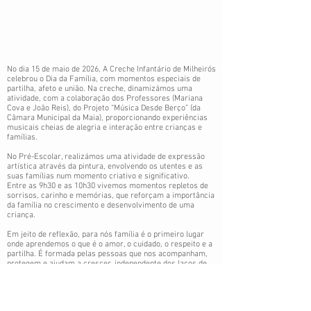
No dia 15 de maio de 2026, A Creche Infantário de Milheirós
celebrou o Dia da Família, com momentos especiais de
partilha, afeto e união. Na creche, dinamizámos uma
atividade, com a colaboração dos Professores (Mariana
Cova e João Reis), do Projeto “Música Desde Berço” (da
Câmara Municipal da Maia), proporcionando experiências
musicais cheias de alegria e interação entre crianças e
famílias.
No Pré-Escolar, realizámos uma atividade de expressão
artística através da pintura, envolvendo os utentes e as
suas famílias num momento criativo e significativo.
Entre as 9h30 e as 10h30 vivemos momentos repletos de
sorrisos, carinho e memórias, que reforçam a importância
da família no crescimento e desenvolvimento de uma
criança.
Em jeito de reflexão, para nós família é o primeiro lugar
onde aprendemos o que é o amor, o cuidado, o respeito e a
partilha. É formada pelas pessoas que nos acompanham,
protegem e ajudam a crescer, independente dos laços de
sangue.
A família representa união, apoio e afeto, estando presente,
nos momentos felizes e também nos desafios da vida. A